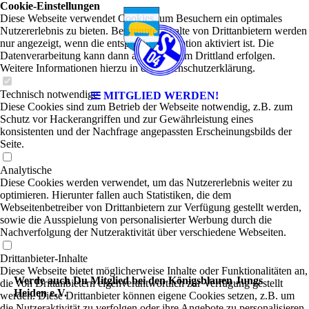
Cookie-Einstellungen
Diese Webseite verwendet Cookies, um Besuchern ein optimales
Nutzererlebnis zu bieten. Bestimmte Inhalte von Drittanbietern werden
nur angezeigt, wenn die entsprechende Option aktiviert ist. Die
Datenverarbeitung kann dann auch in einem Drittland erfolgen.
Weitere Informationen hierzu in der Datenschutzerklärung.
Technisch notwendige
MITGLIED WERDEN!
Diese Cookies sind zum Betrieb der Webseite notwendig, z.B. zum
Schutz vor Hackerangriffen und zur Gewährleistung eines
konsistenten und der Nachfrage angepassten Erscheinungsbilds der
Seite.
Analytische
Diese Cookies werden verwendet, um das Nutzererlebnis weiter zu
optimieren. Hierunter fallen auch Statistiken, die dem
Webseitenbetreiber von Drittanbietern zur Verfügung gestellt werden,
sowie die Ausspielung von personalisierter Werbung durch die
Nachverfolgung der Nutzeraktivität über verschiedene Webseiten.
Drittanbieter-Inhalte
Diese Webseite bietet möglicherweise Inhalte oder Funktionalitäten an,
Werde auch Du Mitglied bei den Königsblauen Jungs
die von Drittanbietern eigenverantwortlich zur Verfügung gestellt
Heiden e.V.
werden. Diese Drittanbieter können eigene Cookies setzen, z.B. um
die Nutzeraktivität zu verfolgen oder ihre Angebote zu personalisieren