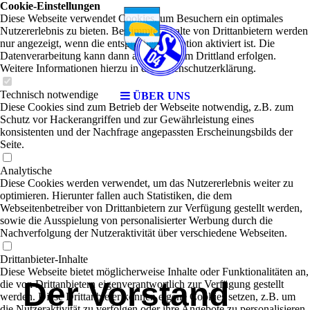
Cookie-Einstellungen
Diese Webseite verwendet Cookies, um Besuchern ein optimales
Nutzererlebnis zu bieten. Bestimmte Inhalte von Drittanbietern werden
nur angezeigt, wenn die entsprechende Option aktiviert ist. Die
Datenverarbeitung kann dann auch in einem Drittland erfolgen.
Weitere Informationen hierzu in der Datenschutzerklärung.
Technisch notwendige
ÜBER UNS
Diese Cookies sind zum Betrieb der Webseite notwendig, z.B. zum
Schutz vor Hackerangriffen und zur Gewährleistung eines
konsistenten und der Nachfrage angepassten Erscheinungsbilds der
Seite.
Analytische
Diese Cookies werden verwendet, um das Nutzererlebnis weiter zu
optimieren. Hierunter fallen auch Statistiken, die dem
Webseitenbetreiber von Drittanbietern zur Verfügung gestellt werden,
sowie die Ausspielung von personalisierter Werbung durch die
Nachverfolgung der Nutzeraktivität über verschiedene Webseiten.
Drittanbieter-Inhalte
Diese Webseite bietet möglicherweise Inhalte oder Funktionalitäten an,
Der Vorstand
die von Drittanbietern eigenverantwortlich zur Verfügung gestellt
werden. Diese Drittanbieter können eigene Cookies setzen, z.B. um
die Nutzeraktivität zu verfolgen oder ihre Angebote zu personalisieren